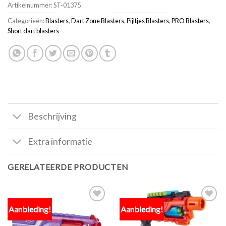
Artikelnummer:
ST-01375
Categorieën:
Blasters
,
Dart Zone Blasters
,
Pijltjes Blasters
,
PRO Blasters
,
Short dart blasters
Beschrijving
Extra informatie
GERELATEERDE PRODUCTEN
Aanbieding!
Aanbieding!
Toevoegen
Toevoegen
aan
aan
verlanglijst
verlanglijst