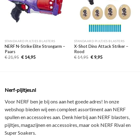
STANDAARD PIJLTJES BLASTERS
STANDAARD PIJLTJES BLASTERS
NERF N-Strike Elite Strongarm –
X-Shot Dino Attack Striker –
Paars
Rood
€
21,95
€
14,95
€
14,95
€
9,95
Nerf-pijltjes.nl
Voor NERF ben je bij ons aan het goede adres! In onze
webshop bieden wij een
compleet assortiment
aan NERF
spullen en accessoires aan. Denk hierbij aan
NERF blasters,
pijltjes, magazijnen en accessoires
, maar ook
NERF Rival en
Super Soakers
.