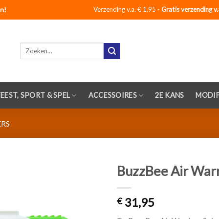
n!
Verzending v.a. € 1,95 -
Gratis verzending v.
Zoeken
naar:
FEEST, SPORT & SPEL
ACCESSOIRES
2E KANS
MODIF
ERS
BuzzBee Air Warr
Toevoegen
31,95
aan
€
verlanglijst