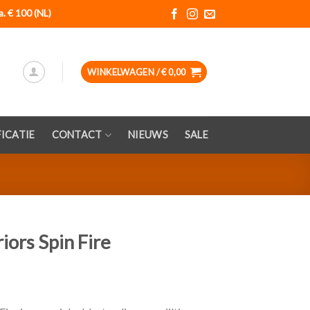
a. € 100 (NL)
WINKELWAGEN /
€
0,00
ICATIE
CONTACT
NIEUWS
SALE
iors Spin Fire