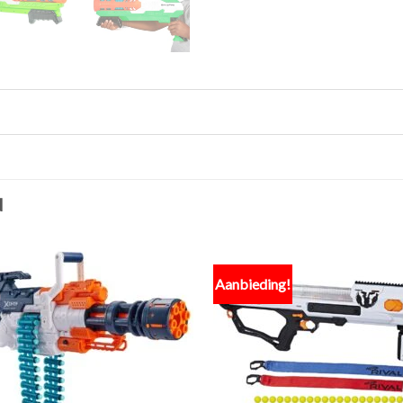
N
Aanbieding!
Toevoegen
Toevo
aan
aa
verlanglijst
verlang