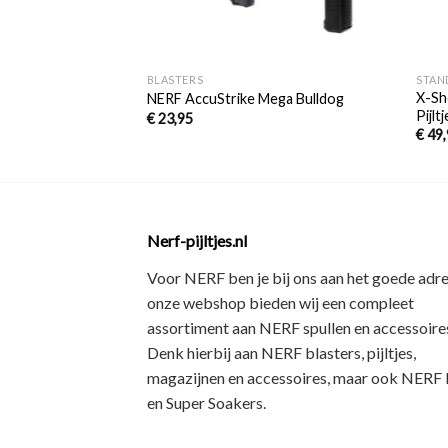
+
+
BLASTERS
STAN
X-Sh
NERF AccuStrike Mega Bulldog
Pijlt
€
23,95
€
49,
Nerf-pijltjes.nl
Voor NERF ben je bij ons aan het goede adre
onze webshop bieden wij een
compleet
assortiment
aan NERF spullen en accessoires
Denk hierbij aan
NERF blasters, pijltjes,
magazijnen en accessoires
, maar ook
NERF R
en Super Soakers
.