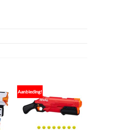
Aanbieding!
egen
Toevoegen
n
aan
lijst
verlanglijst