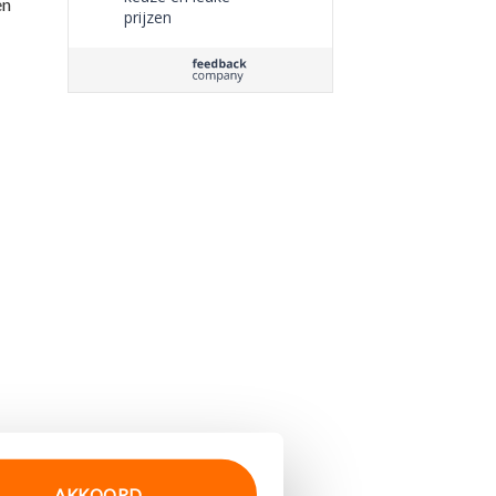
en
prijzen
AKKOORD