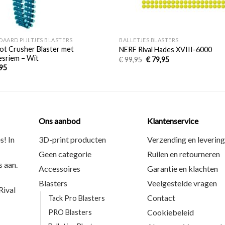
+
DAARD PIJLTJES BLASTERS
BALLETJES BLASTERS
ot Crusher Blaster met
NERF Rival Hades XVIII-6000
jesriem – Wit
€
99,95
€
79,95
95
Ons aanbod
Klantenservice
s! In
3D-print producten
Verzending en levering
Geen categorie
Ruilen en retourneren
 aan.
Accessoires
Garantie en klachten
Blasters
Veelgestelde vragen
ival
Contact
Tack Pro Blasters
Cookiebeleid
PRO Blasters