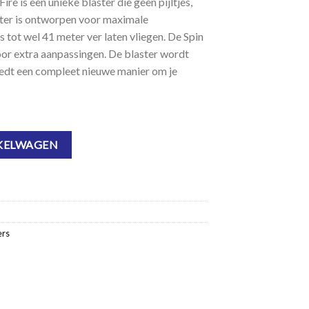
re is een unieke blaster die geen pijltjes,
ster is ontworpen voor maximale
 tot wel 41 meter ver laten vliegen. De Spin
voor extra aanpassingen. De blaster wordt
iedt een compleet nieuwe manier om je
KELWAGEN
ers