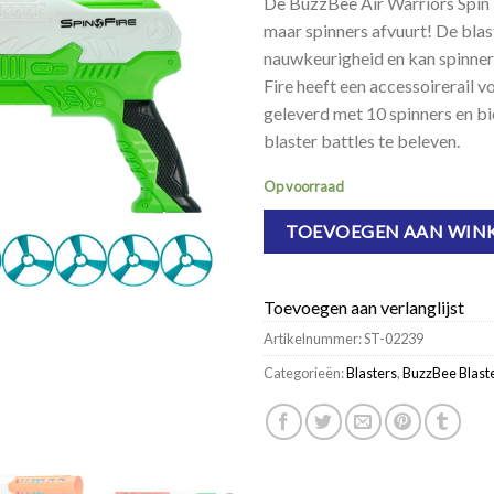
De BuzzBee Air Warriors Spin Fi
maar spinners afvuurt! De bla
nauwkeurigheid en kan spinners
Fire heeft een accessoirerail 
geleverd met 10 spinners en b
blaster battles te beleven.
Op voorraad
TOEVOEGEN AAN WIN
Toevoegen aan verlanglijst
Artikelnummer:
ST-02239
Categorieën:
Blasters
,
BuzzBee Blast