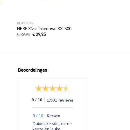
+
+
BLASTERS
STANDAARD PIJLTJES
NERF Rival Takedown XX-800
NERF Elite 2.0 Tri
€
39,95
€
29,95
€
9,95
Beoordelingen
/
9
10
1.501 reviews
9
/
10
Kerwin
Duidelijke site, ruime
keuze en leuke