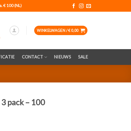
a. € 100 (NL)
WINKELWAGEN /
€
0,00
ICATIE
CONTACT
NIEUWS
SALE
 3 pack – 100