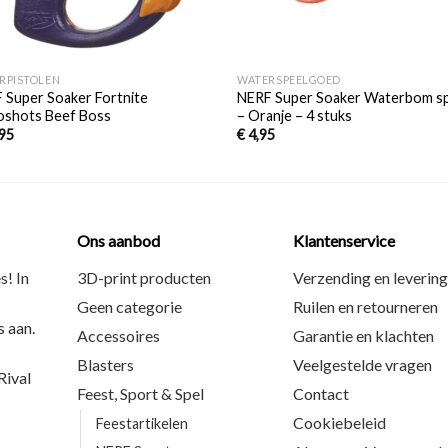
+
RPISTOLEN
WATERSPEELGOED
 Super Soaker Fortnite
NERF Super Soaker Waterbom s
oshots Beef Boss
– Oranje – 4 stuks
95
€
4,95
Ons aanbod
Klantenservice
s! In
3D-print producten
Verzending en levering
Geen categorie
Ruilen en retourneren
 aan.
Accessoires
Garantie en klachten
Blasters
Veelgestelde vragen
ival
Feest, Sport & Spel
Contact
Cookiebeleid
Feestartikelen