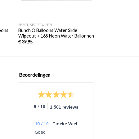
+
+
FEEST, SPORT & SPEL
WATERPISTOLEN
pons
Bunch O Balloons Water Slide
NERF Super Soaker
Wipeout + 165 Neon Water Ballonnen
Pack
€
39,95
€
29,95
Beoordelingen
/
9
10
1.501 reviews
10
/
10
Tineke Wiel
Goed