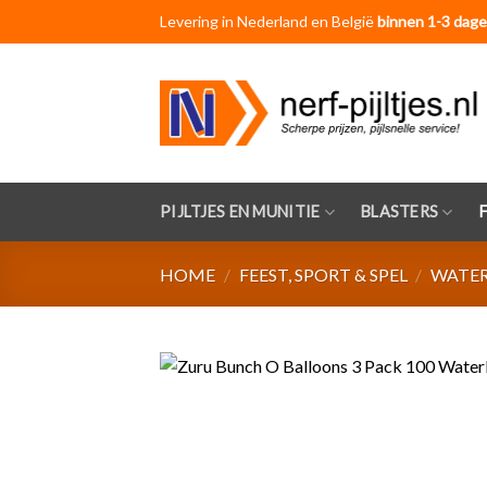
Skip
Levering in Nederland en België
binnen 1-3 dage
to
content
PIJLTJES EN MUNITIE
BLASTERS
HOME
/
FEEST, SPORT & SPEL
/
WATER