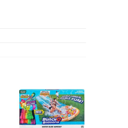
egen
Toevoegen
n
aan
lijst
verlanglijst