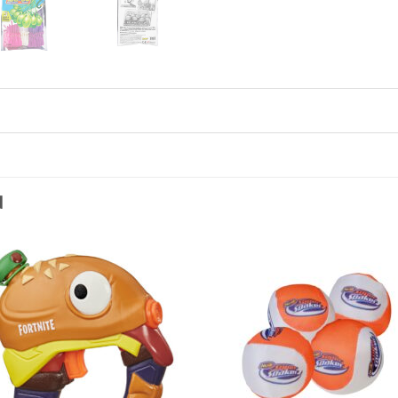
N
Toevoegen
Toevo
aan
aa
verlanglijst
verlang