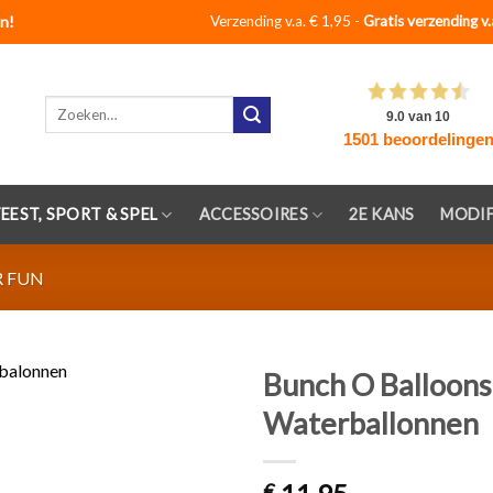
n!
Verzending v.a. € 1,95 -
Gratis verzending v.
Zoeken
naar:
FEEST, SPORT & SPEL
ACCESSOIRES
2E KANS
MODIF
 FUN
Bunch O Balloons
Waterballonnen
Toevoegen
aan
verlanglijst
€