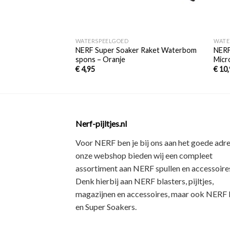
+
+
WATERSPEELGOED
WATE
NERF Super Soaker Raket Waterbom
NERF
spons – Oranje
Micr
€
4,95
€
10,
Nerf-pijltjes.nl
Voor NERF ben je bij ons aan het goede adre
onze webshop bieden wij een
compleet
assortiment
aan NERF spullen en accessoires
Denk hierbij aan
NERF blasters, pijltjes,
magazijnen en accessoires
, maar ook
NERF R
en Super Soakers
.