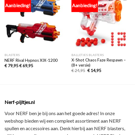
Aanbieding!
Aanbieding!
Toevoegen
Toevoegen
aan
aan
verlanglijst
verlanglijst
BLASTERS
BALLETJES BLASTERS
X-Shot Chaos Faze Respawn –
NERF Rival Hypnos XIX-1200
(8+ versie)
€
79,95
€
69,95
€
24,95
€
14,95
Nerf-pijltjes.nl
Voor NERF ben je bij ons aan het goede adres! In onze
webshop bieden wij een
compleet assortiment
aan NERF
spullen en accessoires aan. Denk hierbij aan
NERF blasters,