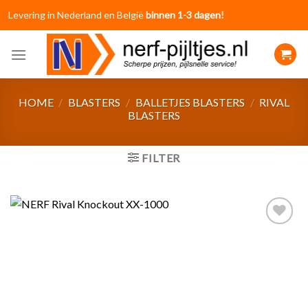
Skip
Levering in Nederland en België
binnen 1-3 dagen!
to
content
HOME
/
BLASTERS
/
BALLETJES BLASTERS
/
RIVAL
BLASTERS
FILTER
Toevoegen
aan
verlanglijst